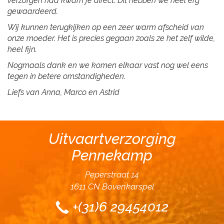
verzorgen had kwam je direct. Dit hebben we heel erg
gewaardeerd.
Wij kunnen terugkijken op een zeer warm afscheid van
onze moeder. Het is precies gegaan zoals ze het zelf wilde,
heel fijn.
Nogmaals dank en we komen elkaar vast nog wel eens
tegen in betere omstandigheden.
Liefs van Anna, Marco en Astrid
Uitvaartverzorging
Pennekamp
Peperstraat 14
1611 CN Bovenkarspel
+(31)6 29454012