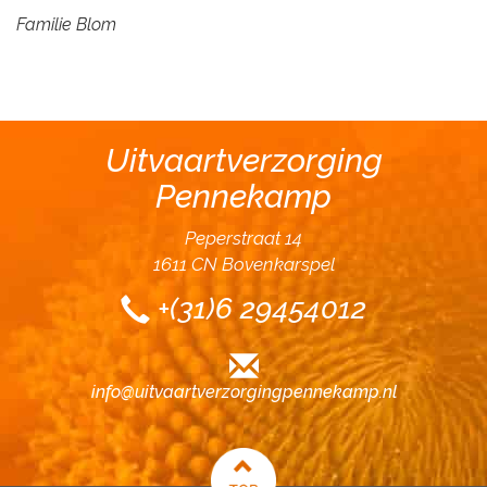
Familie Blom
Uitvaartverzorging
Pennekamp
Peperstraat 14
1611 CN Bovenkarspel
+(31)6 29454012
info@uitvaartverzorgingpennekamp.nl