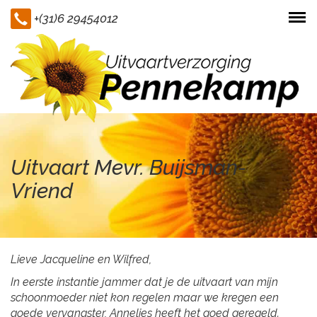
+(31)6 29454012
Togg
navi
Uitvaart Mevr. Buijsman-
Vriend
Lieve Jacqueline en Wilfred,
In eerste instantie jammer dat je de uitvaart van mijn
schoonmoeder niet kon regelen maar we kregen een
goede vervangster, Annelies heeft het goed geregeld.