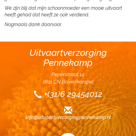
We zijn blij dat mijn schoonmoeder een mooie uitvaart
heeft gehad dat heeft ze ook verdiend.
Nogmaals dank daarvoor.
Uitvaartverzorging
Pennekamp
Peperstraat 14
1611 CN Bovenkarspel
+(31)6 29454012
info@uitvaartverzorgingpennekamp.nl