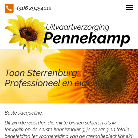
+(31)6 29454012
Togg
navi
Toon Sterrenburg:
Professioneel en eigentijds
Beste Jacqueline,
Dit zijn de woorden die mij te binnen schieten als ik
terugkijk op de eerste kennismaking, je opvang en totale
begeleiding ter voorbereiding van de crematieplechtigheid