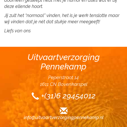
doorheen gesleept hebt met je humor en alles wat er bij
deze ellende hoort.
Jij zult het “normaal” vinden, het is je werk tenslotte maar
wij vinden dat je nét dat stukje meer meegeeft!
Liefs van ons
Uitvaartverzorging
Pennekamp
Peperstraat 14
1611 CN Bovenkarspel
+(31)6 29454012
info@uitvaartverzorgingpennekamp.nl