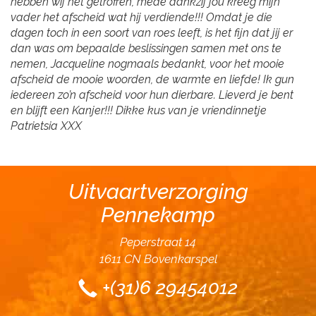
hebben wij het getroffen, mede dankzij jou kreeg mijn
vader het afscheid wat hij verdiende!!! Omdat je die
dagen toch in een soort van roes leeft, is het fijn dat jij er
dan was om bepaalde beslissingen samen met ons te
nemen, Jacqueline nogmaals bedankt, voor het mooie
afscheid de mooie woorden, de warmte en liefde! Ik gun
iedereen zo’n afscheid voor hun dierbare. Lieverd je bent
en blijft een Kanjer!!! Dikke kus van je vriendinnetje
Patrietsia XXX
Uitvaartverzorging
Pennekamp
Peperstraat 14
1611 CN Bovenkarspel
+(31)6 29454012