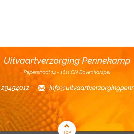
Uitvaartverzorging Pennekamp
Peperstraat 14
1611 CN Bovenkarspel
6 29454012
info@uitvaartverzorgingpen