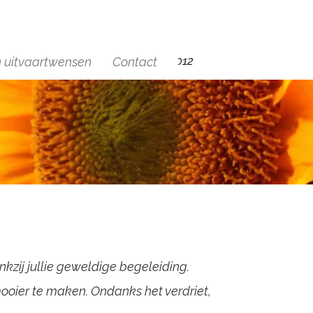
+(31)6 29454012
n uitvaartwensen
Contact
zij jullie geweldige begeleiding.
ooier te maken. Ondanks het verdriet,