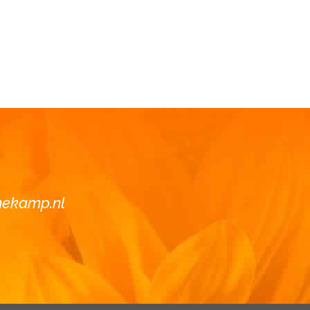
nekamp.nl