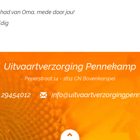
ehad van Oma, mede door jou!
ldig
Uitvaartverzorging Pennekamp
Peperstraat 14
1611 CN Bovenkarspel
6 29454012
info@uitvaartverzorgingpen