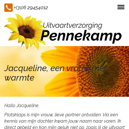
+(31)6 29454012
Togg
navi
Jacqueline, een vrouw met
warmte
Hallo Jacqueline,
Plotsklaps is mijn vrouw, lieve partner ontvallen. Via een
kennis van mijn dochter kwam jouw naam naar voren. Ik
direct gebeld en kon mijn geluk niet op, zoals jij de uitvaart