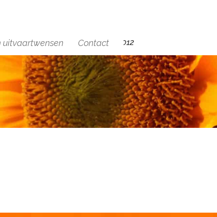
+(31)6 29454012
n uitvaartwensen
Contact