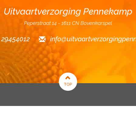
Uitvaartverzorging Pennekamp
Peperstraat 14
1611 CN Bovenkarspel
6 29454012
info@uitvaartverzorgingpen