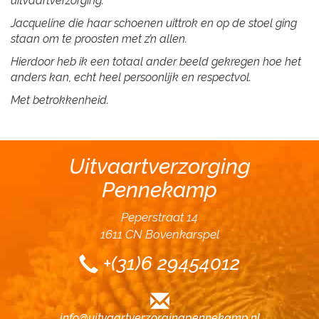
uitvaartverzorging.
Jacqueline die haar schoenen uittrok en op de stoel ging
staan om te proosten met z’n allen.
Hierdoor heb ik een totaal ander beeld gekregen hoe het
anders kan, echt heel persoonlijk en respectvol.
Met betrokkenheid.
Uitvaartverzorging
Pennekamp
Peperstraat 14
1611 CN Bovenkarspel
+(31)6 29454012
info@uitvaartverzorgingpennekamp.nl