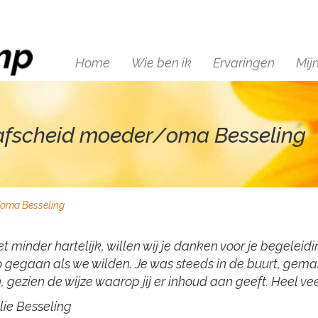
Home
Wie ben ik
Ervaringen
Mij
: afscheid moeder/oma Besseling
r/oma Besseling
t minder hartelijk, willen wij je danken voor je begeleid
zo gegaan als we wilden. Je was steeds in de buurt, ge
n, gezien de wijze waarop jij er inhoud aan geeft. Heel ve
lie Besseling