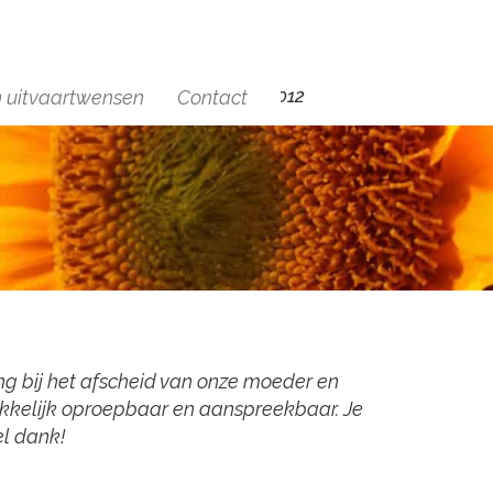
+(31)6 29454012
n uitvaartwensen
Contact
ing bij het afscheid van onze moeder en
makkelijk oproepbaar en aanspreekbaar. Je
el dank!