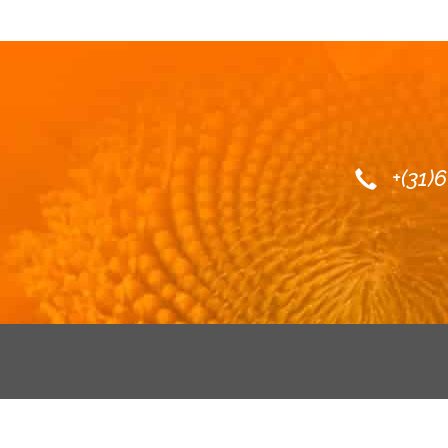
+(31)