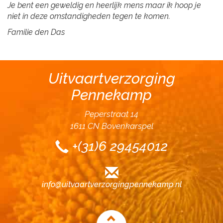
Je bent een geweldig en heerlijk mens maar ik hoop je
niet in deze omstandigheden tegen te komen.
Familie den Das
Uitvaartverzorging
Pennekamp
Peperstraat 14
1611 CN Bovenkarspel
+(31)6 29454012
info@uitvaartverzorgingpennekamp.nl