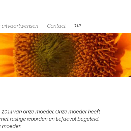
+(31)6 29454012
n uitvaartwensen
Contact
-07-2014 van onze moeder. Onze moeder heeft
 met rustige woorden en liefdevol begeleid.
e moeder.