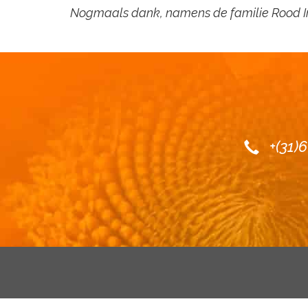
Nogmaals dank, namens de familie Rood 
+(31)