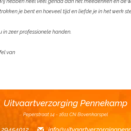
. Wij hebben heel veel gehad aan het meedenken en de 
kken je bent en hoeveel tijd en liefde je in het werk st
ou in zeer professionele handen.
fel van
Uitvaartverzorging Pennekamp
Peperstraat 14
1611 CN Bovenkarspel
6 29454012
info@uitvaartverzorgingpen