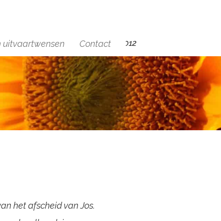
+(31)6 29454012
n uitvaartwensen
Contact
 van het afscheid van Jos.