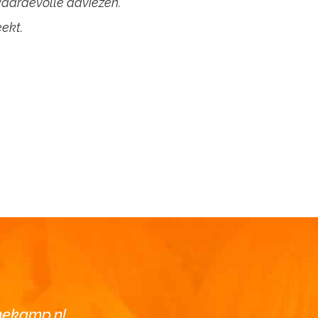
waardevolle adviezen.
eekt.
nekamp.nl