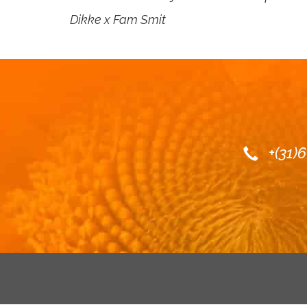
Dikke x Fam Smit
+(31)