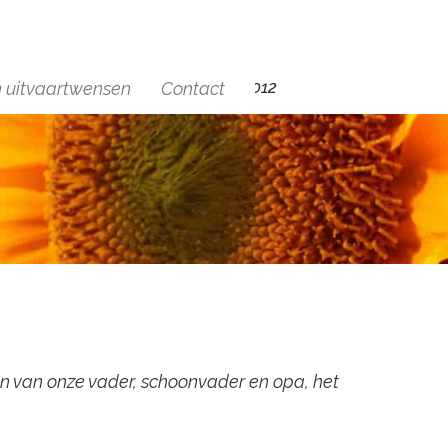
+(31)6 29454012
n uitvaartwensen
Contact
en van onze vader, schoonvader en opa, het