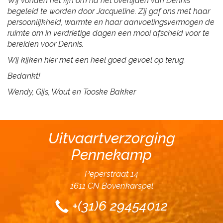
Wij vonden het fijn om na het overlijden van Dennis
begeleid te worden door Jacqueline. Zij gaf ons met haar
persoonlijkheid, warmte en haar aanvoelingsvermogen de
ruimte om in verdrietige dagen een mooi afscheid voor te
bereiden voor Dennis.
Wij kijken hier met een heel goed gevoel op terug.
Bedankt!
Wendy, Gijs, Wout en Tooske Bakker
Uitvaartverzorging
Pennekamp
Peperstraat 14
1611 CN Bovenkarspel
+(31)6 29454012